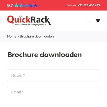
Skip
Bel ons:
+31 529 480 423
to
content
Toggle
Navigation
Home
Home
»
Brochure downloaden
Webshop
Brochure downloaden
Inrichting
Soorten rekken
Projecten
Over ons