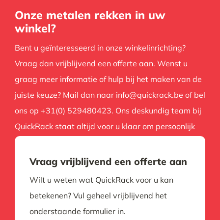
Onze metalen rekken in uw
winkel?
Bent u geïnteresseerd in onze winkelinrichting?
Vraag dan vrijblijvend een offerte aan. Wenst u
graag meer informatie of hulp bij het maken van de
juiste keuze? Mail dan naar info@quickrack.be of bel
ons op +31(0) 529480423. Ons deskundig team bij
QuickRack staat altijd voor u klaar om persoonlijk
advies te geven en eventuele vragen te
beantwoorden.
Vraag vrijblijvend een offerte aan
Wilt u weten wat QuickRack voor u kan
betekenen? Vul geheel vrijblijvend het
onderstaande formulier in.