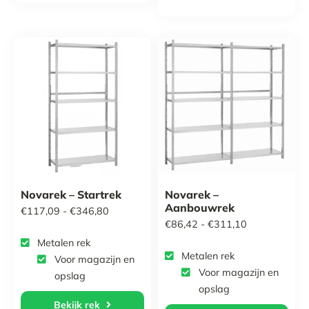
Novarek – Startrek
Novarek –
Aanbouwrek
Prijsklasse:
€
117,09
-
€
346,80
Prijsklasse:
€
86,42
-
€
311,10
€117,09
Metalen rek
€86,42
tot
Metalen rek
Voor magazijn en
tot
€346,80
Voor magazijn en
opslag
€311,10
opslag
Bekijk rek