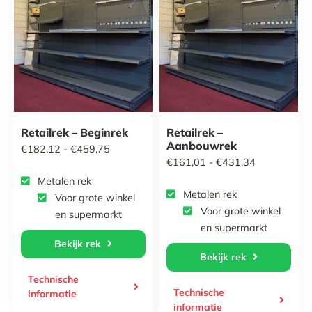
Retailrek – Beginrek
Retailrek –
Aanbouwrek
Prijsklasse:
€
182,12
-
€
459,75
Prijsklasse:
€
161,01
-
€
431,34
€182,12
Metalen rek
€161,01
tot
Metalen rek
Voor grote winkel
tot
€459,75
Voor grote winkel
en supermarkt
€431,34
en supermarkt
Bekijk rek
Bekijk rek
Technische
Technische
informatie
informatie