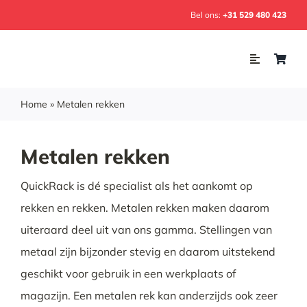
Skip
Bel ons:
+31 529 480 423
to
content
Toggle
Navigation
Home
Home
»
Metalen rekken
Webshop
Metalen rekken
Inrichting
QuickRack is dé specialist als het aankomt op
rekken en rekken. Metalen rekken maken daarom
Soorten rekken
uiteraard deel uit van ons gamma. Stellingen van
Projecten
metaal zijn bijzonder stevig en daarom uitstekend
geschikt voor gebruik in een werkplaats of
Over ons
magazijn. Een metalen rek kan anderzijds ook zeer