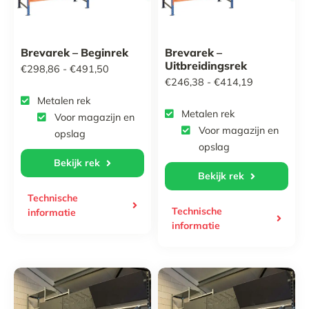
Brevarek – Beginrek
Brevarek –
Uitbreidingsrek
Prijsklasse:
€
298,86
-
€
491,50
Prijsklasse:
€
246,38
-
€
414,19
€298,86
Metalen rek
€246,38
tot
Metalen rek
Voor magazijn en
tot
€491,50
Voor magazijn en
opslag
€414,19
opslag
Bekijk rek
Bekijk rek
Technische
Technische
informatie
informatie