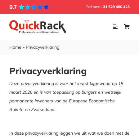
Skip
Bel ons:
+31 529 480 423
to
content
Toggle
Navigation
Home
Home
»
Privacyverklaring
Webshop
Privacyverklaring
Inrichting
Deze privacyverklaring is voor het laatst bijgewerkt op 18
maart 2026 en is van toepassing op burgers en wettelijk
Soorten rekken
permanente inwoners van de Europese Economische
Ruimte en Zwitserland.
Projecten
Over ons
In deze privacyverklaring leggen we uit wat we doen met de