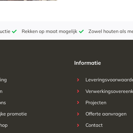
uctie
Rekken op maat mogelijk
Zowel houten als m
Informatie
ting
Leveringsvoorwaard
n
Verwerkingsovereen
ons
Projecten
ijke promotie
Offerte aanvragen
hop
Contact