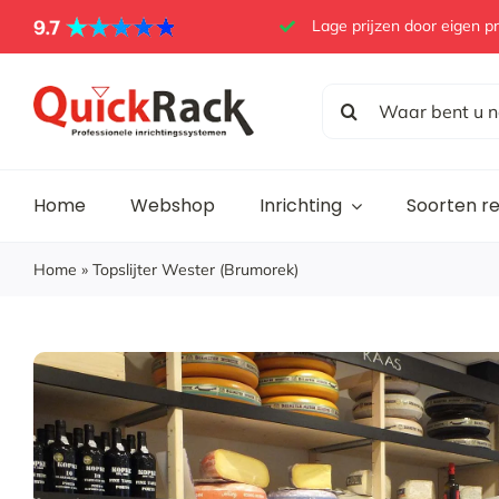
Skip
Lage prijzen door eigen p
to
content
Search
for:
Home
Webshop
Inrichting
Soorten r
Home
»
Topslijter Wester (Brumorek)