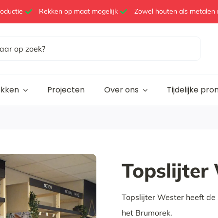
roductie
Rekken op maat mogelijk
Zowel houten als metalen 
ekken
Projecten
Over ons
Tijdelijke pr
Topslijte
Topslijter Wester heeft de 
het Brumorek.