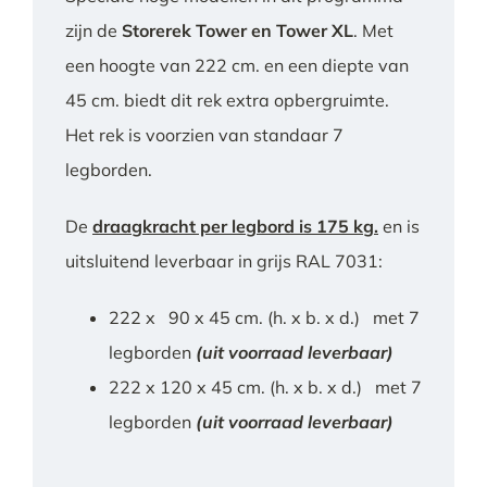
zijn de
Storerek Tower en Tower XL
. Met
een hoogte van 222 cm. en een diepte van
45 cm. biedt dit rek extra opbergruimte.
Het rek is voorzien van standaar 7
legborden.
De
draagkracht per legbord is 175 kg.
en is
uitsluitend leverbaar in grijs RAL 7031:
222 x 90 x 45 cm. (h. x b. x d.) met 7
legborden
(uit voorraad leverbaar)
222 x 120 x 45 cm. (h. x b. x d.) met 7
legborden
(uit voorraad leverbaar)