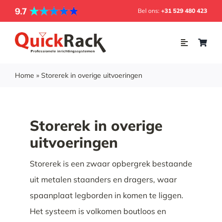
Skip
Bel ons:
+31 529 480 423
to
content
Toggle
Navigation
Home
Home
»
Storerek in overige uitvoeringen
Webshop
Storerek in overige
Inrichting
uitvoeringen
Soorten rekken
Storerek is een zwaar opbergrek bestaande
uit metalen staanders en dragers, waar
Projecten
spaanplaat legborden in komen te liggen.
Over ons
Het systeem is volkomen boutloos en