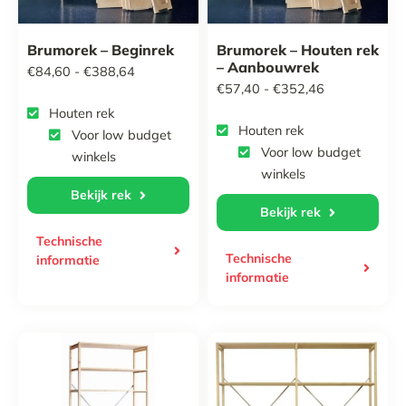
Tijdelijke promotie
Brumorek – Beginrek
Brumorek – Houten rek
– Aanbouwrek
Prijsklasse:
€
84,60
-
€
388,64
Contact
Prijsklasse:
€
57,40
-
€
352,46
€84,60
Houten rek
€57,40
tot
Houten rek
Voor low budget
tot
€388,64
Voor low budget
winkels
€352,46
winkels
Bekijk rek
Bekijk rek
Technische
Technische
informatie
informatie