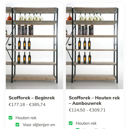
Scafforek – Beginrek
Scafforek – Houten rek
– Aanbouwrek
Prijsklasse:
€
177,18
-
€
385,74
Prijsklasse:
€
124,50
-
€
309,71
€177,18
Houten rek
€124,50
tot
Houten rek
Voor slijterijen en
tot
€385,74