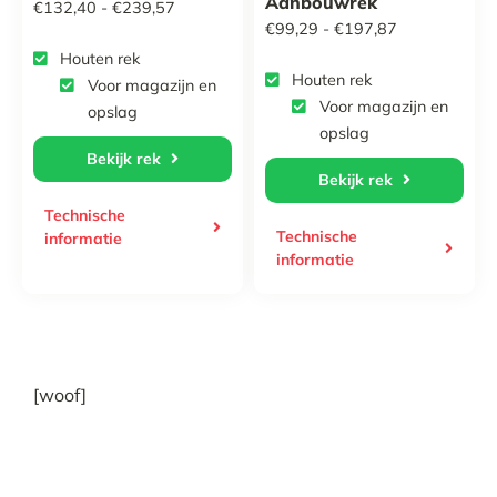
Aanbouwrek
Prijsklasse:
€
132,40
-
€
239,57
Prijsklasse:
€
99,29
-
€
197,87
€132,40
Houten rek
€99,29
tot
Houten rek
Voor magazijn en
tot
€239,57
Voor magazijn en
opslag
€197,87
opslag
Bekijk rek
Bekijk rek
Technische
Technische
informatie
informatie
[woof]