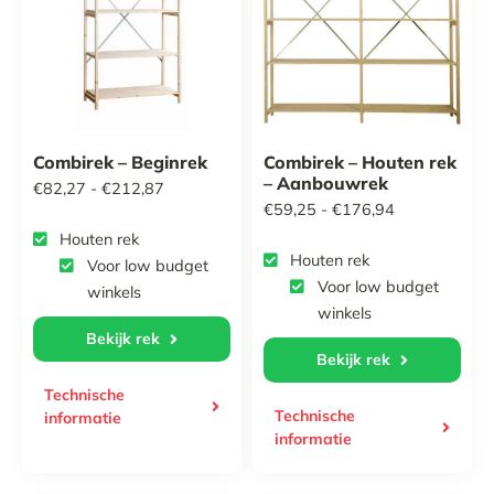
Combirek – Beginrek
Combirek – Houten rek
– Aanbouwrek
Prijsklasse:
€
82,27
-
€
212,87
Prijsklasse:
€
59,25
-
€
176,94
€82,27
Houten rek
€59,25
tot
Houten rek
Voor low budget
tot
€212,87
Voor low budget
winkels
€176,94
winkels
Bekijk rek
Bekijk rek
Technische
Technische
informatie
informatie