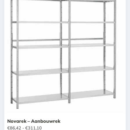
Novarek – Aanbouwrek
Prijsklasse:
€
86,42
-
€
311,10