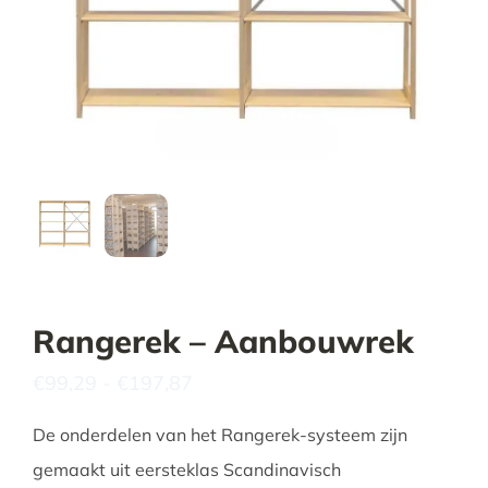
Tijdelijke promotie
Contact
Rangerek – Aanbouwrek
Prijsklasse:
€
99,29
-
€
197,87
€99,29
tot
De onderdelen van het Rangerek-systeem zijn
€197,87
gemaakt uit eersteklas Scandinavisch