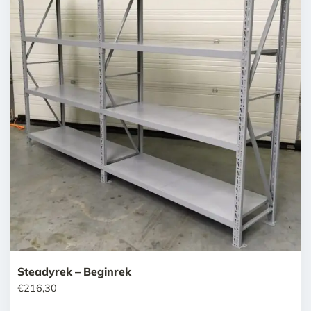
Steadyrek – Beginrek
€
216,30