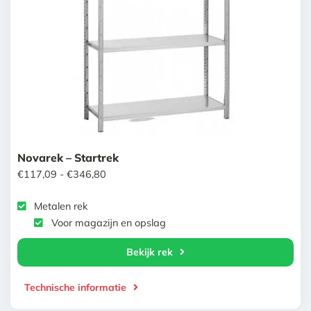
Novarek – Startrek
Prijsklasse:
€
117,09
-
€
346,80
€117,09
Metalen rek
tot
Voor magazijn en opslag
€346,80
Bekijk rek
Technische informatie