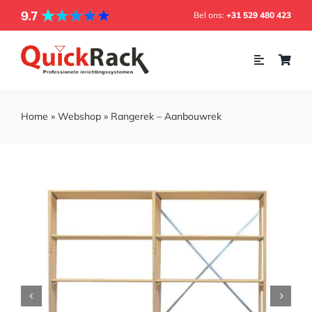
Skip
Bel ons:
+31 529 480 423
to
content
Toggle
Navigation
Home
Home
»
Webshop
»
Rangerek – Aanbouwrek
Webshop
Inrichting
Soorten rekken
Projecten
Over ons