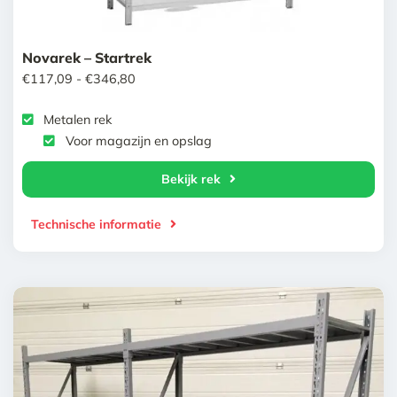
Novarek – Startrek
Prijsklasse:
€
117,09
-
€
346,80
€117,09
Metalen rek
tot
Voor magazijn en opslag
€346,80
Bekijk rek
Technische informatie