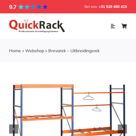
Skip
Bel ons:
+31 529 480 423
to
content
Toggle
Navigation
Home
Home
»
Webshop
»
Brevarek – Uitbreidingsrek
Webshop
Inrichting
Soorten rekken
Projecten
Over ons