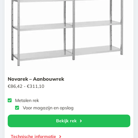
Novarek – Aanbouwrek
Prijsklasse:
€
86,42
-
€
311,10
€86,42
Metalen rek
tot
Voor magazijn en opslag
€311,10
Bekijk rek
Technische informatie