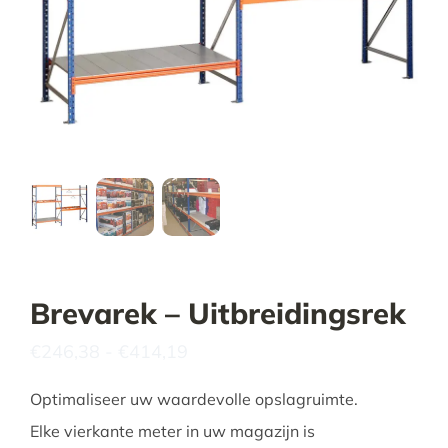
Tijdelijke promotie
Contact
Brevarek – Uitbreidingsrek
Prijsklasse:
€
246,38
-
€
414,19
€246,38
tot
Optimaliseer uw waardevolle opslagruimte.
€414,19
Elke vierkante meter in uw magazijn is