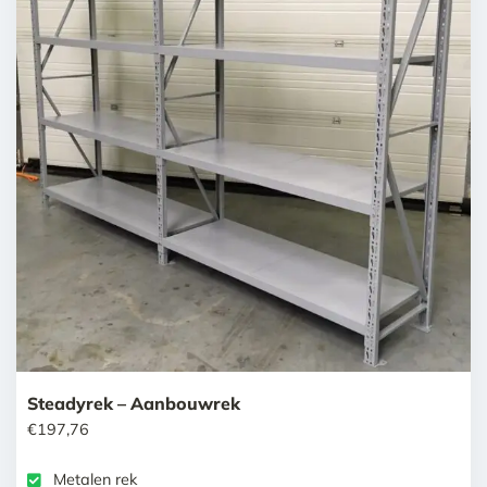
Steadyrek – Aanbouwrek
€
197,76
Metalen rek