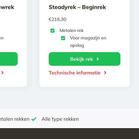
uwrek
Steadyrek – Beginrek
€
216,30
Metalen rek
en
Voor magazijn en
opslag
Bekijk rek
Technische informatie
etalen rekken
Alle type rekken