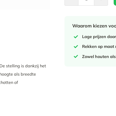
Novarek
-
Aanbouwrek
Waarom kiezen voo
aantal
Lage prijzen door
Rekken op maat 
Zowel houten als
 stelling is dankzij het
 hoogte als breedte
chotten of