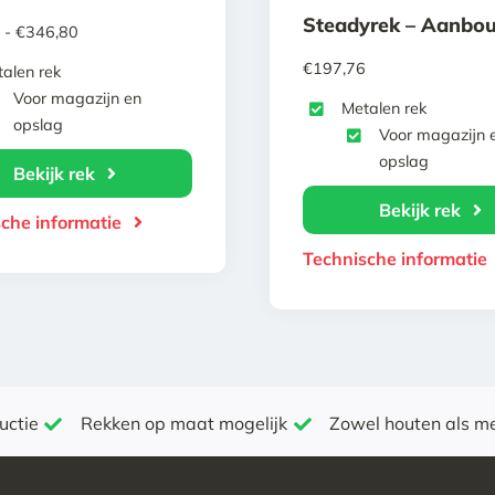
Steadyrek – Aanbo
Prijsklasse:
-
€
346,80
€117,09
€
197,76
alen rek
tot
Voor magazijn en
Metalen rek
€346,80
opslag
Voor magazijn 
opslag
Bekijk rek
Bekijk rek
che informatie
Technische informatie
uctie
Rekken op maat mogelijk
Zowel houten als m