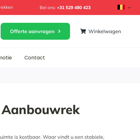
rekken
Bel ons:
+31 529 480 423
Offerte aanvragen
Winkelwagen
omotie
Contact
– Aanbouwrek
lasse:
2
ruimte is kostbaar. Waar vindt u een stabiele,