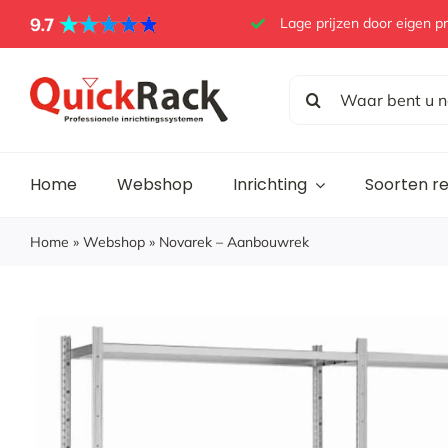
Skip
Lage prijzen door eigen p
to
content
Search
for:
Home
Webshop
Inrichting
Soorten r
Home
»
Webshop
»
Novarek – Aanbouwrek