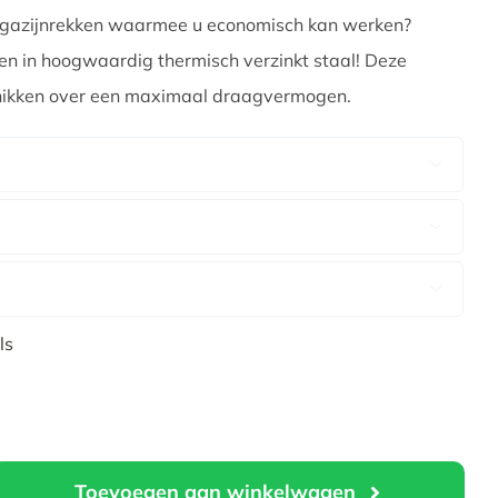
10
magazijnrekken waarmee u economisch kan werken?
n in hoogwaardig thermisch verzinkt staal! Deze
chikken over een maximaal draagvermogen.



ls
Toevoegen aan winkelwagen