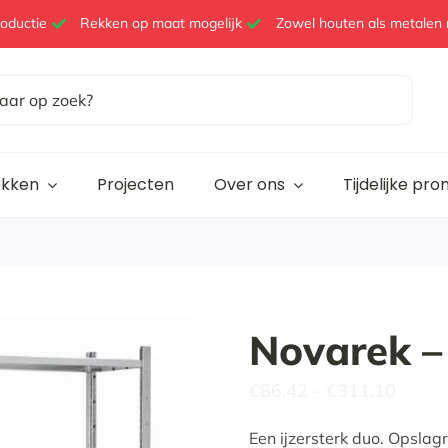
roductie
Rekken op maat mogelijk
Zowel houten als metalen 
ekken
Projecten
Over ons
Tijdelijke pr
Novarek 
Prijsk
€
86,42
-
€
311,10
€86,4
tot
Een ijzersterk duo. Opslag