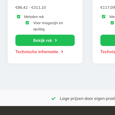
Prijsklasse:
€
86,42
-
€
311,10
€
117,09
€86,42
Metalen rek
Met
tot
Voor magazijn en
€311,10
opslag
Bekijk rek
Technische informatie
Technis
Lage prijzen door eigen prod